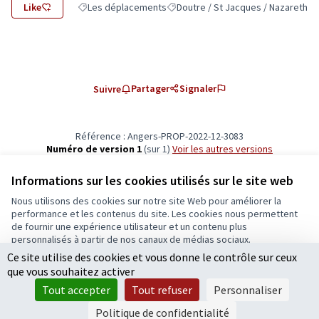
Like
Les déplacements
Doutre / St Jacques / Nazareth
Filtrer les résultats de la catégorie : Les déplacements
Filtrer les résultats pour le secteur
Partager
Signaler
Suivre
Référence : Angers-PROP-2022-12-3083
Numéro de version 1
(sur 1)
voir les autres versions
Vérifiez l'empreinte numérique
Informations sur les cookies utilisés sur le site web
Nous utilisons des cookies sur notre site Web pour améliorer la
Conditions d'utilisation
performance et les contenus du site. Les cookies nous permettent
Paramètres des cookies
de fournir une expérience utilisateur et un contenu plus
Ecrivons Angers sur X
Ecrivons Angers sur Facebook
personnalisés à partir de nos canaux de médias sociaux.
(Lien externe)
(Lien externe)
Ce site utilise des cookies et vous donne le contrôle sur ceux
Tout accepter
que vous souhaitez activer
Accepter seulement les cookies essentiels
Tout accepter
Tout refuser
Personnaliser
Licence Cre
(Lien extern
Paramètres
(Lien externe)
Site réalisé grâce au
logiciel libre Decidim
.
Politique de confidentialité
(Lien externe)