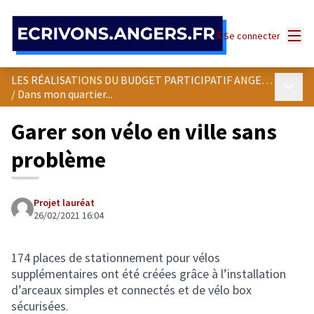
Panneau de gestion des cookies
Menu
Se connecter
LES RÉALISATIONS DU BUDGET PARTICIPATIF ANGEVIN
Menu p
/
Dans mon quartier...
Garer son vélo en ville sans
problème
Projet lauréat
26/02/2021 16:04
174 places de stationnement pour vélos
supplémentaires ont été créées grâce à l’installation
d’arceaux simples et connectés et de vélo box
sécurisées.