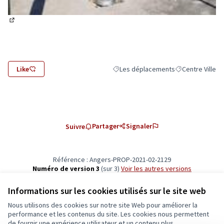
(Lien externe)
Like
Les déplacements
Centre Ville
Filtrer les résultats de la catégorie 
Filtrer les résult
Partager
Signaler
Suivre
Référence : Angers-PROP-2021-02-2129
Numéro de version 3
(sur 3)
voir les autres versions
Vérifiez l'empreinte numérique
Informations sur les cookies utilisés sur le site web
Nous utilisons des cookies sur notre site Web pour améliorer la
Conditions d'utilisation
performance et les contenus du site. Les cookies nous permettent
Paramètres des cookies
de fournir une expérience utilisateur et un contenu plus