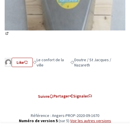
(Lien externe)
Le confort de la
Doutre / St Jacques /
Like
Filtrer les résultats de la catégorie : Le confort de la vill
Filtrer les résultats pour le secte
ville
Nazareth
Partager
Signaler
Suivre
Référence : Angers-PROP-2020-09-1670
Numéro de version 5
(sur 5)
voir les autres versions
Vérifiez l'empreinte numérique