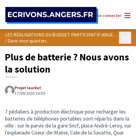
Panneau de gestion des cookies
Menu
Se connecter
LES RÉALISATIONS DU BUDGET PARTICIPATIF ANGEVIN
Menu p
/
Dans mon quartier...
Plus de batterie ? Nous avons
la solution
Projet lauréat
17/09/2020 16:59
7 pédaliers à production électrique pour recharger les
batteries de téléphones portables sont répartis dans la
ville : sur le parvis de la gare Sncf, place André-Leroy, sur
l'esplanade Coeur-de-Maine, Cale de la Savatte, Quai