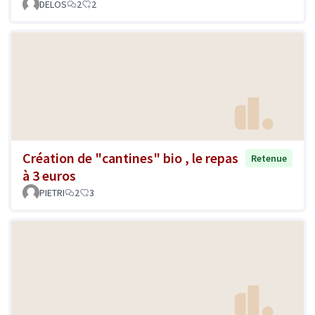
DELOS
2
2
Création de "cantines" bio , le repas
Retenue
à 3 euros
PIETRI
2
3