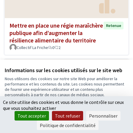
Mettre en place une régie maraîchère
Retenue
publique afin d’augmenter la
résilience alimentaire du territoire
Collectif La Friche
0
2
Informations sur les cookies utilisés sur le site web
Nous utilisons des cookies sur notre site Web pour améliorer la
performance et les contenus du site. Les cookies nous permettent
de fournir une expérience utilisateur et un contenu plus
personnalisés à partir de nos canaux de médias sociaux.
Ce site utilise des cookies et vous donne le contrôle sur ceux
Tout accepter
que vous souhaitez activer
Après le bocage normand ou
Accepter seulement les cookies essentiels
Retenue
Tout accepter
Tout refuser
Personnaliser
limousin, le bocage angevin
Paramètres
Politique de confidentialité
BR
0
3