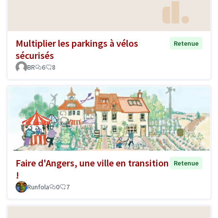
Multiplier les parkings à vélos
Retenue
sécurisés
BR
6
8
Faire d'Angers, une ville en transition
Retenue
!
Runfola
0
7