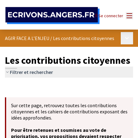
Panneau de gestion des cookies
Menu
Se connecter
Menu p
AGIR FACE A L’ENJEU
/
Les contributions citoyennes
Les contributions citoyennes
Filtrer et rechercher
Sur cette page, retrouvez toutes les contributions
citoyennes et les cahiers de contributions exposant des
idées approfondies.
Pour être retenues et soumises au vote de
priorisation, vos propositions devaient respecter