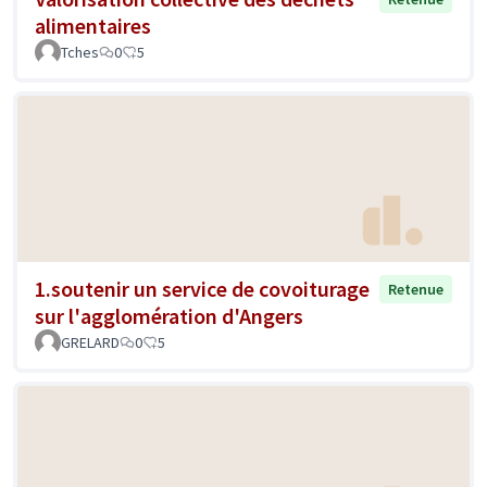
alimentaires
Tches
0
5
1.soutenir un service de covoiturage
Retenue
sur l'agglomération d'Angers
GRELARD
0
5