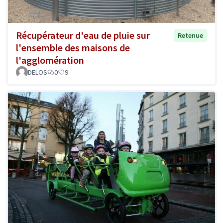
Récupérateur d'eau de pluie sur
Retenue
l'ensemble des maisons de
l'agglomération
DELOS
0
9