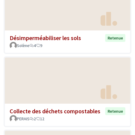
Désimperméabiliser les sols
Retenue
Solène
4
9
Collecte des déchets compostables
Retenue
PERAIS
2
12