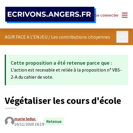
Panneau de gestion des cookies
Menu
Se connecter
Menu p
AGIR FACE A L’ENJEU
/
Les contributions citoyennes
Cette proposition a été retenue parce que :
L'action est recevable et reliée à la proposition n° VBS-
2-A du cahier de vote.
Végétaliser les cours d'école
marie leduc
Retenue
16/11/2020 16:19