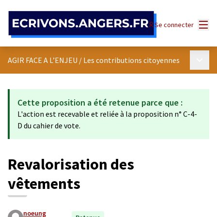
Panneau de gestion des cookies
Menu
Se connecter
Menu p
AGIR FACE A L’ENJEU
/
Les contributions citoyennes
Cette proposition a été retenue parce que :
L'action est recevable et reliée à la proposition n° C-4-
D du cahier de vote.
Revalorisation des
vêtements
noeung