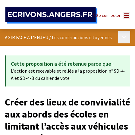
Panneau de gestion des cookies
Menu
Se connecter
Menu p
AGIR FACE A L’ENJEU
/
Les contributions citoyennes
Cette proposition a été retenue parce que :
L'action est recevable et reliée à la proposition n° SD-4-
A et SD-4-B du cahier de vote.
Créer des lieux de convivialité
aux abords des écoles en
limitant l’accès aux véhicules