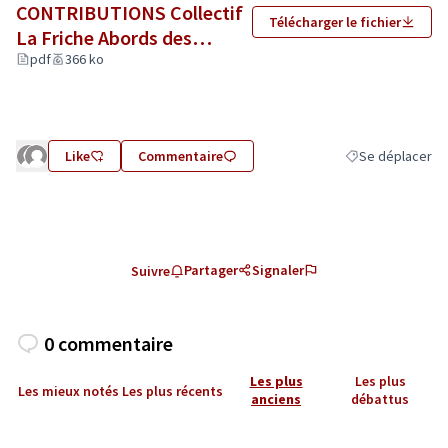
CONTRIBUTIONS Collectif
Télécharger le fichier
La Friche Abords des
écoles.pdf
pdf
366 ko
(Lien externe)
Like
Commentaire
Se déplacer
Filtrer les résult
Partager
Signaler
Suivre
0 commentaire
Les plus
Les plus
Les mieux notés
Les plus récents
anciens
débattus