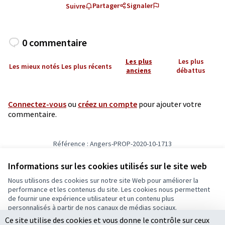
Partager
Signaler
Suivre
0 commentaire
Les plus
Les plus
Les mieux notés
Les plus récents
anciens
débattus
Connectez-vous
ou
créez un compte
pour ajouter votre
commentaire.
Référence : Angers-PROP-2020-10-1713
Vérifiez l'empreinte numérique
Informations sur les cookies utilisés sur le site web
Nous utilisons des cookies sur notre site Web pour améliorer la
Conditions d'utilisation
performance et les contenus du site. Les cookies nous permettent
Paramètres des cookies
de fournir une expérience utilisateur et un contenu plus
Ecrivons Angers sur X
Ecrivons Angers sur Facebook
personnalisés à partir de nos canaux de médias sociaux.
(Lien externe)
(Lien externe)
Ce site utilise des cookies et vous donne le contrôle sur ceux
Tout accepter