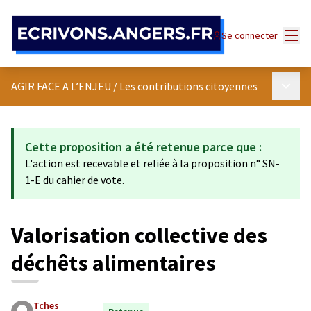
Panneau de gestion des cookies
Menu
Se connecter
Menu p
AGIR FACE A L’ENJEU
/
Les contributions citoyennes
Cette proposition a été retenue parce que :
L'action est recevable et reliée à la proposition n° SN-
1-E du cahier de vote.
Valorisation collective des
déchêts alimentaires
Tches