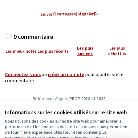
Partager
Signaler
Suivre
0 commentaire
Les plus
Les plus
Les mieux notés
Les plus récents
anciens
débattus
Connectez-vous
ou
créez un compte
pour ajouter votre
commentaire.
Référence : Angers-PROP-2020-11-1832
Vérifiez l'empreinte numérique
Informations sur les cookies utilisés sur le site web
Nous utilisons des cookies sur notre site Web pour améliorer la
Conditions d'utilisation
performance et les contenus du site. Les cookies nous permettent
Paramètres des cookies
de fournir une expérience utilisateur et un contenu plus
Ecrivons Angers sur X
Ecrivons Angers sur Facebook
personnalisés à partir de nos canaux de médias sociaux.