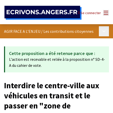
Panneau de gestion des cookies
Menu
Se connecter
Menu p
AGIR FACE A L’ENJEU
/
Les contributions citoyennes
Cette proposition a été retenue parce que :
L'action est recevable et reliée à la proposition n° SD-4-
A du cahier de vote.
Interdire le centre-ville aux
véhicules en transit et le
passer en "zone de