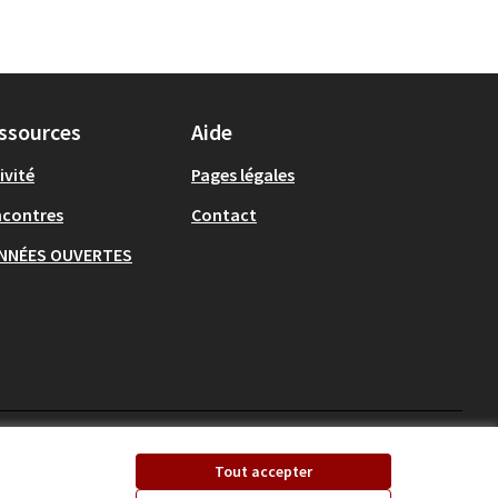
ssources
Aide
ivité
Pages légales
ncontres
Contact
NNÉES OUVERTES
Ecrivons Angers sur X
Ecrivons Angers sur
Tout accepter
(Lien externe)
(Lien externe)