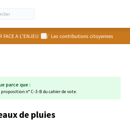
Menu utilisateur
R FACE A L’ENJEU
/
Les contributions citoyennes
ue parce que :
a proposition n° C-3-B du cahier de vote.
eaux de pluies