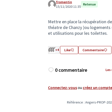
fromentin
Retenue
15/11/2020 11:35
Mettre en place la récupération des
théatre de Chanzy )ou logements s
et utilisations pour les toilettes.
+4
Like
Commentaire
0 commentaire
Les
Connectez-vous
ou
créez un compt
Référence : Angers-PROP-202