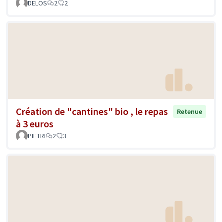
DELOS
2
2
Création de "cantines" bio , le repas
Retenue
à 3 euros
PIETRI
2
3