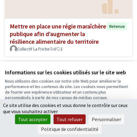
Mettre en place une régie maraîchère
Retenue
publique afin d’augmenter la
résilience alimentaire du territoire
Collectif La Friche
0
2
Informations sur les cookies utilisés sur le site web
Nous utilisons des cookies sur notre site Web pour améliorer la
performance et les contenus du site. Les cookies nous permettent
de fournir une expérience utilisateur et un contenu plus
personnalisés à partir de nos canaux de médias sociaux.
Ce site utilise des cookies et vous donne le contrôle sur ceux
Tout accepter
que vous souhaitez activer
Après le bocage normand ou
Accepter seulement les cookies essentiels
Retenue
Tout accepter
Tout refuser
Personnaliser
limousin, le bocage angevin
Paramètres
Politique de confidentialité
BR
0
3