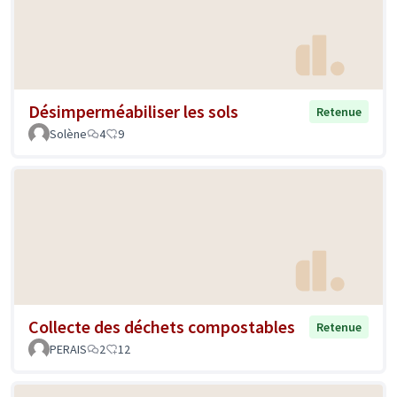
Désimperméabiliser les sols
Retenue
Solène
4
9
Collecte des déchets compostables
Retenue
PERAIS
2
12