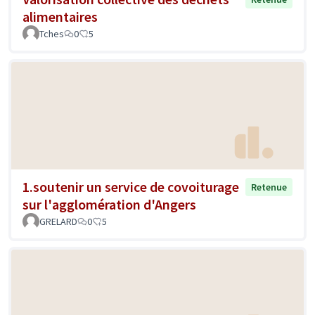
alimentaires
Tches
0
5
1.soutenir un service de covoiturage
Retenue
sur l'agglomération d'Angers
GRELARD
0
5