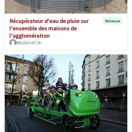
Récupérateur d'eau de pluie sur
Retenue
l'ensemble des maisons de
l'agglomération
DELOS
0
9