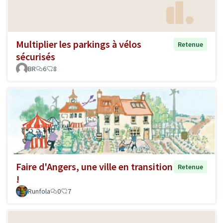
Multiplier les parkings à vélos
Retenue
sécurisés
BR
6
8
Faire d'Angers, une ville en transition
Retenue
!
Runfola
0
7