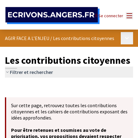
Panneau de gestion des cookies
Menu
Se connecter
Menu p
AGIR FACE A L’ENJEU
/
Les contributions citoyennes
Les contributions citoyennes
Filtrer et rechercher
Sur cette page, retrouvez toutes les contributions
citoyennes et les cahiers de contributions exposant des
idées approfondies.
Pour être retenues et soumises au vote de
priorisation, vos propositions devaient respecter