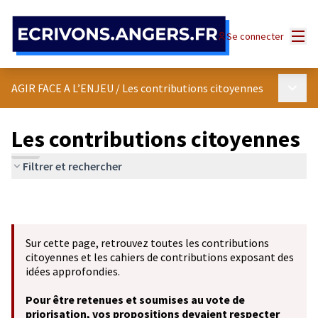
Panneau de gestion des cookies
Menu
Se connecter
Menu p
AGIR FACE A L’ENJEU
/
Les contributions citoyennes
Les contributions citoyennes
Filtrer et rechercher
Sur cette page, retrouvez toutes les contributions
citoyennes et les cahiers de contributions exposant des
idées approfondies.
Pour être retenues et soumises au vote de
priorisation, vos propositions devaient respecter