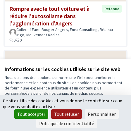
Rompre avec le tout voiture et à
Retenue
réduire l'autosolisme dans
l'agglomération d'Angers
Collectif Faire Bouger Angers, Enea Consulting, Réseau
Irigo, Mouvement Radical
0
0
Informations sur les cookies utilisés sur le site web
Nous utilisons des cookies sur notre site Web pour améliorer la
performance et les contenus du site. Les cookies nous permettent
de fournir une expérience utilisateur et un contenu plus
personnalisés à partir de nos canaux de médias sociaux.
Ce site utilise des cookies et vous donne le contrôle sur ceux
Tout accepter
Création d'un laboratoire de
Retenue
que vous souhaitez activer
recherche spécialisé dans la
Accepter seulement les cookies essentiels
Tout accepter
Tout refuser
Personnaliser
transition écologique
Paramètres
Politique de confidentialité
BR
0
4