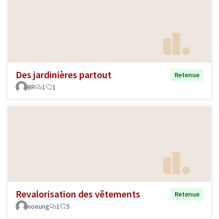
Des jardinières partout
Retenue
BR
1
1
Revalorisation des vêtements
Retenue
noeung
1
5