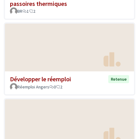
passoires thermiques
BR
1
2
Développer le réemploi
Retenue
Réemploi Angers
0
2