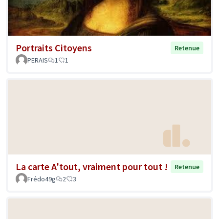
Portraits Citoyens
Retenue
PERAIS
1
1
La carte A'tout, vraiment pour tout !
Retenue
Frédo49g
2
3