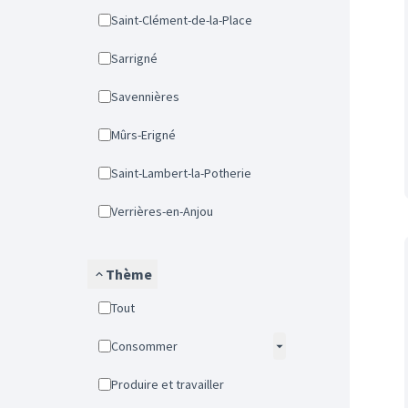
Saint-Clément-de-la-Place
Sarrigné
Savennières
Mûrs-Erigné
Saint-Lambert-la-Potherie
Verrières-en-Anjou
Thème
Tout
Consommer
Produire et travailler