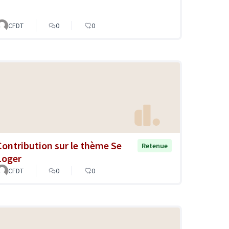
CFDT
0
0
Contribution sur le thème Se
Retenue
Loger
CFDT
0
0