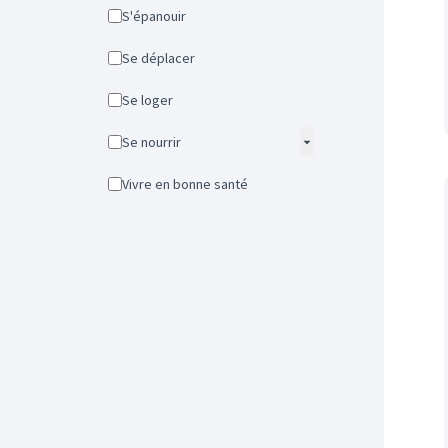
S'épanouir
Se déplacer
Se loger
Se nourrir
Vivre en bonne santé