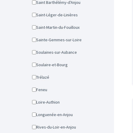
Saint Barthélémy-d'Anjou
Saint-Léger-de-Linières
Saint-Martin-du-Fouilloux
Sainte-Gemmes-sur-Loire
Soulaines-sur-Aubance
Soulaire-et-Bourg
Trélazé
Feneu
Loire-Authion
Longuenée-en-Anjou
Rives-du-Loir-en-Anjou