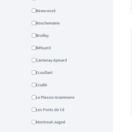
Beaucouzé
Bouchemaine
Briollay
Béhuard
Cantenay-Epinard
Ecouflant
Ecuillé
Le Plessis-Grammoire
Les Ponts de Cé
Montreuil-Juigné