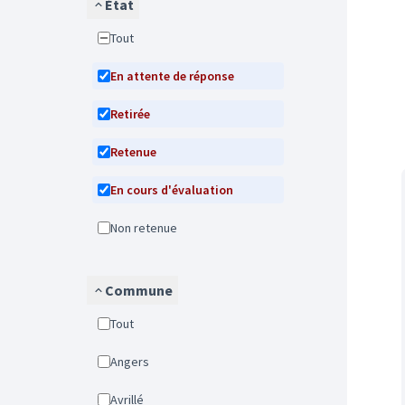
État
Tout
En attente de réponse
Retirée
Retenue
En cours d'évaluation
Non retenue
Commune
Tout
Angers
Avrillé