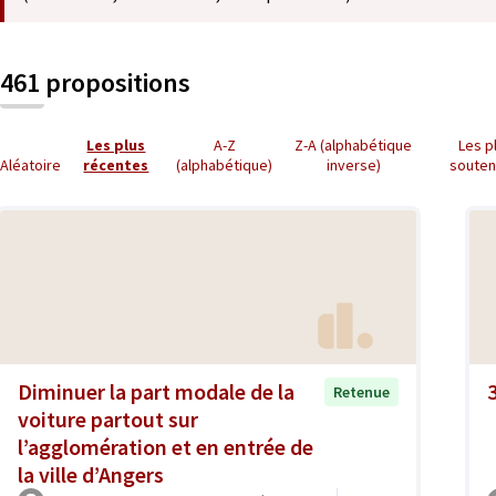
461 propositions
Les plus
A-Z
Z-A (alphabétique
Les p
Aléatoire
récentes
(alphabétique)
inverse)
soute
Diminuer la part modale de la
Retenue
voiture partout sur
l’agglomération et en entrée de
la ville d’Angers