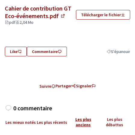
Cahier de contribution GT
Eco-événements.pdf
Télécharger le fichier
(Lien externe)
pdf
2,04 Mo
Like
Commentaire
S'épanouir
Filtrer les résu
Partager
Signaler
Suivre
0 commentaire
Les plus
Les plus
Les mieux notés
Les plus récents
anciens
débattus