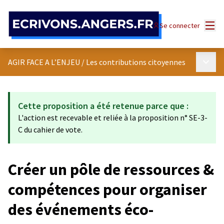
Panneau de gestion des cookies
Menu
Se connecter
Menu p
AGIR FACE A L’ENJEU
/
Les contributions citoyennes
Cette proposition a été retenue parce que :
L'action est recevable et reliée à la proposition n° SE-3-
C du cahier de vote.
Créer un pôle de ressources &
compétences pour organiser
des événements éco-