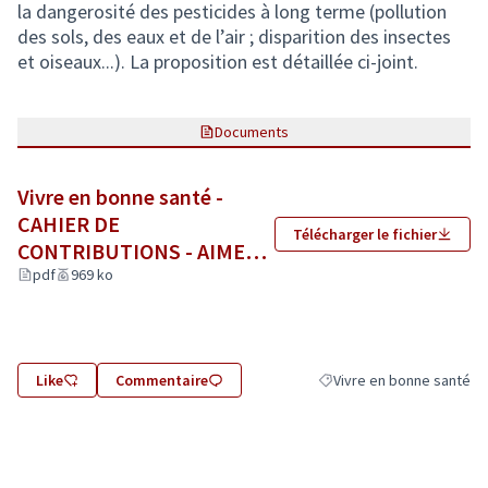
la dangerosité des pesticides à long terme (pollution
des sols, des eaux et de l’air ; disparition des insectes
et oiseaux...). La proposition est détaillée ci-joint.
Documents
Vivre en bonne santé -
CAHIER DE
Télécharger le fichier
CONTRIBUTIONS - AIMER
ANGERS RESEAU
pdf
969 ko
D’INITIATIVES
CITOYENNES.pdf
(Lien externe)
Like
Commentaire
Vivre en bonne santé
Filtrer les résultats de la