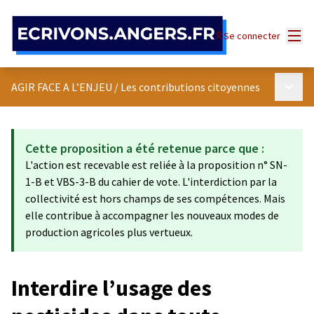
Panneau de gestion des cookies
Menu
Se connecter
Menu p
AGIR FACE A L’ENJEU
/
Les contributions citoyennes
Cette proposition a été retenue parce que :
L'action est recevable est reliée à la proposition n° SN-
1-B et VBS-3-B du cahier de vote. L'interdiction par la
collectivité est hors champs de ses compétences. Mais
elle contribue à accompagner les nouveaux modes de
production agricoles plus vertueux.
Interdire l’usage des