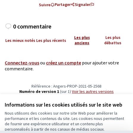
Partager
Signaler
Suivre
0 commentaire
Les plus
Les plus
Les mieux notés
Les plus récents
anciens
débattus
Connectez-vous
ou
créez un compte
pour ajouter votre
commentaire.
Référence : Angers-PROP-2021-05-2568
Numéro de version 1
(sur 1)
voir les autres versions
Vérifiez l'empreinte numérique
Informations sur les cookies utilisés sur le site web
Nous utilisons des cookies sur notre site Web pour améliorer la
Conditions d'utilisation
performance et les contenus du site. Les cookies nous permettent
Paramètres des cookies
de fournir une expérience utilisateur et un contenu plus
Ecrivons Angers sur X
Ecrivons Angers sur Facebook
personnalisés à partir de nos canaux de médias sociaux.