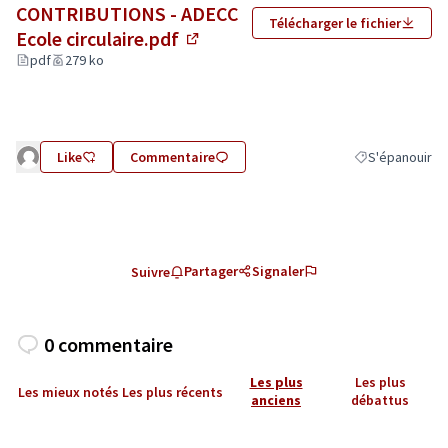
CONTRIBUTIONS - ADECC
Télécharger le fichier
Ecole circulaire.pdf
(Lien externe)
pdf
279 ko
Like
Commentaire
S'épanouir
Filtrer les résu
Partager
Signaler
Suivre
0 commentaire
Les plus
Les plus
Les mieux notés
Les plus récents
anciens
débattus