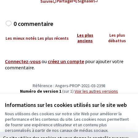
Partager
Signaler
Suivre
0 commentaire
Les plus
Les plus
Les mieux notés
Les plus récents
anciens
débattus
Connectez-vous
ou
créez un compte
pour ajouter votre
commentaire.
Référence : Angers-PROP-2021-03-2398
Numéro de version 1
(sur 1)
voir les autres versions
Vérifiez l'empreinte numérique
Informations sur les cookies utilisés sur le site web
Nous utilisons des cookies sur notre site Web pour améliorer la
Conditions d'utilisation
performance et les contenus du site. Les cookies nous permettent
Paramètres des cookies
de fournir une expérience utilisateur et un contenu plus
Ecrivons Angers sur X
Ecrivons Angers sur Facebook
personnalisés à partir de nos canaux de médias sociaux.
(Lien externe)
(Lien externe)