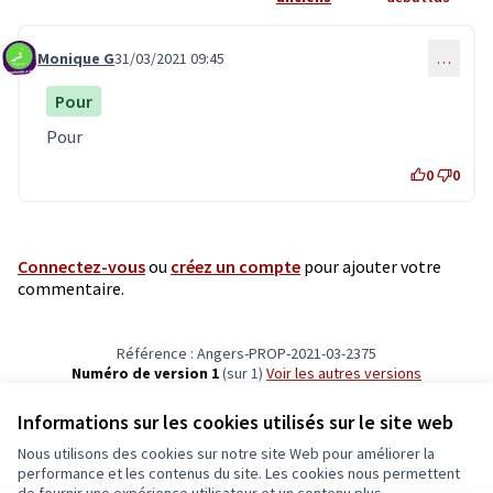
Monique G
31/03/2021 09:45
…
Commentaire 3152
Pour
Pour
0
0
Connectez-vous
ou
créez un compte
pour ajouter votre
commentaire.
Référence : Angers-PROP-2021-03-2375
Numéro de version 1
(sur 1)
voir les autres versions
Vérifiez l'empreinte numérique
Informations sur les cookies utilisés sur le site web
Nous utilisons des cookies sur notre site Web pour améliorer la
Conditions d'utilisation
performance et les contenus du site. Les cookies nous permettent
Paramètres des cookies