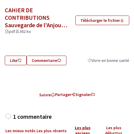
CAHIER DE
CONTRIBUTIONS
Télécharger le fichier
Sauvegarde de l'Anjou
Biodiversité.pdf
pdf
362 ko
(Lien externe)
Like
Commentaire
Vivre en bonne santé
Filtrer les résultats de la
Partager
Signaler
Suivre
1 commentaire
Les plus
Les plus
Les mieux notés
Les plus récents
anciens
débattus