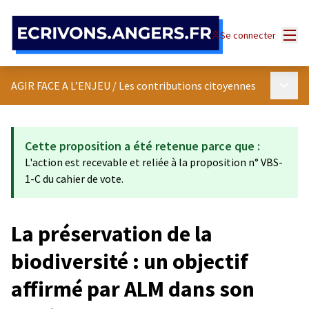
Panneau de gestion des cookies
Menu
Se connecter
Menu p
AGIR FACE A L’ENJEU
/
Les contributions citoyennes
Cette proposition a été retenue parce que :
L'action est recevable et reliée à la proposition n° VBS-
1-C du cahier de vote.
La préservation de la
biodiversité : un objectif
affirmé par ALM dans son