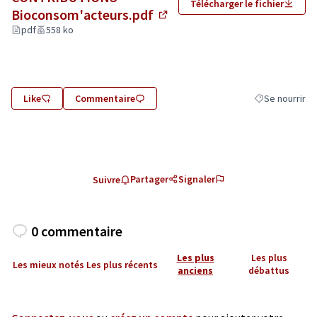
Télécharger le fichier
Bioconsom'acteurs.pdf
(Lien externe)
pdf
558 ko
Like
Commentaire
Se nourrir
Filtrer les résu
Partager
Signaler
Suivre
0 commentaire
Les plus
Les plus
Les mieux notés
Les plus récents
anciens
débattus