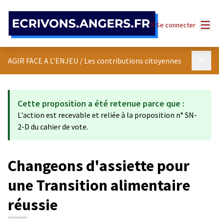
Panneau de gestion des cookies
Menu
Se connecter
Menu p
AGIR FACE A L’ENJEU
/
Les contributions citoyennes
Cette proposition a été retenue parce que :
L'action est recevable et reliée à la proposition n° SN-
2-D du cahier de vote.
Changeons d'assiette pour
une Transition alimentaire
réussie