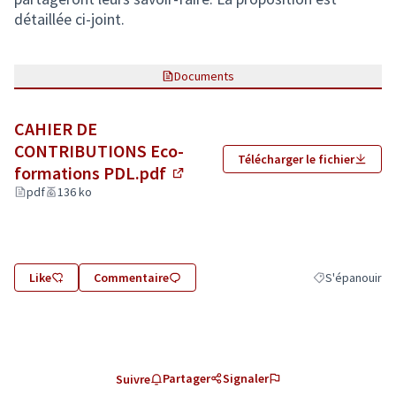
détaillée ci-joint.
Documents
CAHIER DE
CONTRIBUTIONS Eco-
Télécharger le fichier
formations PDL.pdf
(Lien externe)
pdf
136 ko
Like
Commentaire
S'épanouir
Filtrer les résu
Partager
Signaler
Suivre