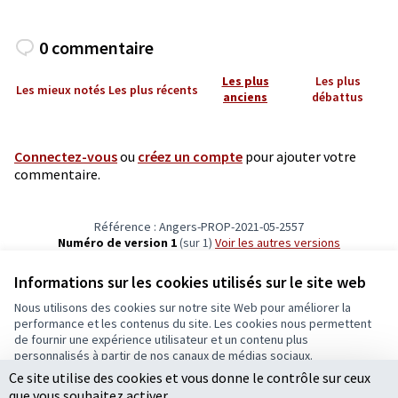
0 commentaire
Les plus
Les plus
Les mieux notés
Les plus récents
anciens
débattus
Connectez-vous
ou
créez un compte
pour ajouter votre
commentaire.
Référence : Angers-PROP-2021-05-2557
Numéro de version 1
(sur 1)
voir les autres versions
Vérifiez l'empreinte numérique
Informations sur les cookies utilisés sur le site web
Nous utilisons des cookies sur notre site Web pour améliorer la
Conditions d'utilisation
performance et les contenus du site. Les cookies nous permettent
Paramètres des cookies
de fournir une expérience utilisateur et un contenu plus
Ecrivons Angers sur X
Ecrivons Angers sur Facebook
personnalisés à partir de nos canaux de médias sociaux.
(Lien externe)
(Lien externe)
Ce site utilise des cookies et vous donne le contrôle sur ceux
Tout accepter
que vous souhaitez activer