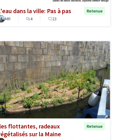
'eau dans la ville: Pas à pas
Retenue
MR
4
23
Iles flottantes, radeaux
Retenue
végétalisés sur la Maine