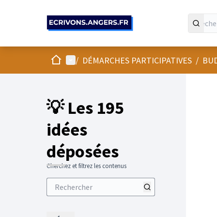
Panneau de gestion des cookies
Accueil
Menu principal
/
DÉMARCHES PARTICIPATIVES
/
BUD
💡 Les 195
idées
déposées
Cherchez et filtrez les contenus