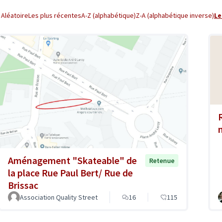
Aléatoire
Les plus récentes
A-Z (alphabétique)
Z-A (alphabétique inverse)
Le
Aménagement "Skateable" de
Retenue
la place Rue Paul Bert/ Rue de
Brissac
Association Quality Street
16
115