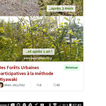
Des Forêts Urbaines
Retenue
participatives à la méthode
Miyawaki
Jihen JALLOULI
6
49