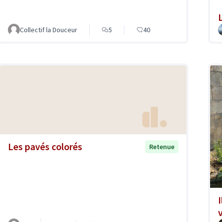
L
Collectif la Douceur
5
40
Les pavés colorés
Retenue