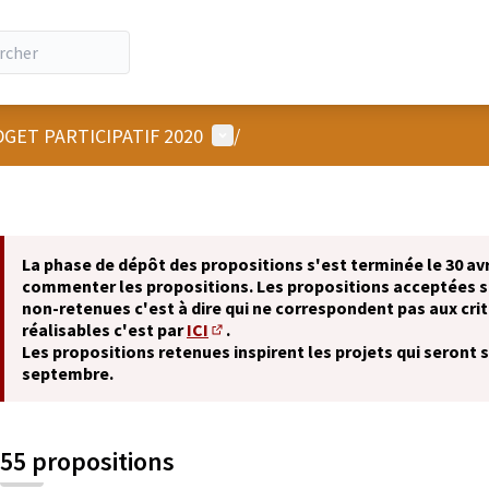
Menu utilisateur
GET PARTICIPATIF 2020
/
La phase de dépôt des propositions s'est terminée le 30 avr
commenter les propositions. Les propositions acceptées 
non-retenues c'est à dire qui ne correspondent pas aux crit
réalisables c'est par
ICI
.
(S'ouvre dans un nouvel onglet)
Les propositions retenues inspirent les projets qui seront 
septembre.
55 propositions