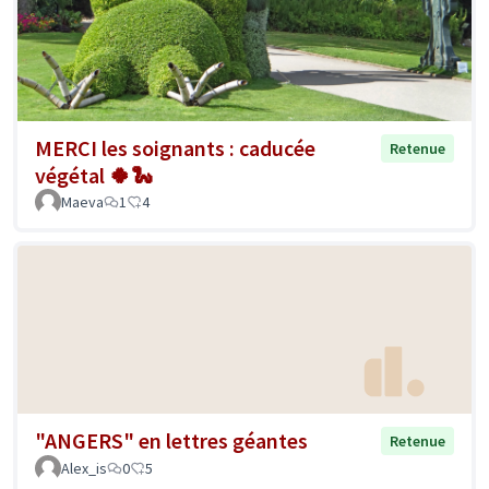
MERCI les soignants : caducée
Retenue
végétal 🍀🐍
Maeva
1
4
"ANGERS" en lettres géantes
Retenue
Alex_is
0
5