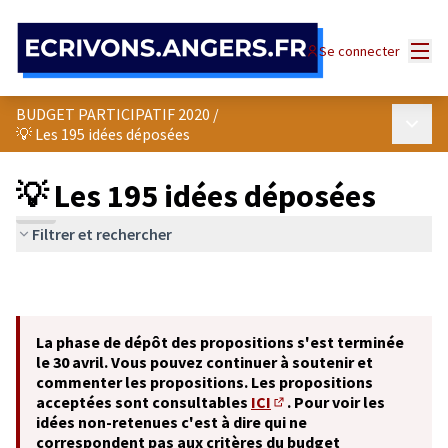
Panneau de gestion des cookies
Menu
Se connecter
BUDGET PARTICIPATIF 2020
/
Menu p
💡 Les 195 idées déposées
💡 Les 195 idées déposées
Filtrer et rechercher
La phase de dépôt des propositions s'est terminée
le 30 avril. Vous pouvez continuer à soutenir et
commenter les propositions. Les propositions
acceptées sont consultables
ICI
. Pour voir les
(S'ouvre dans un nouvel o
idées non-retenues c'est à dire qui ne
correspondent pas aux critères du budget