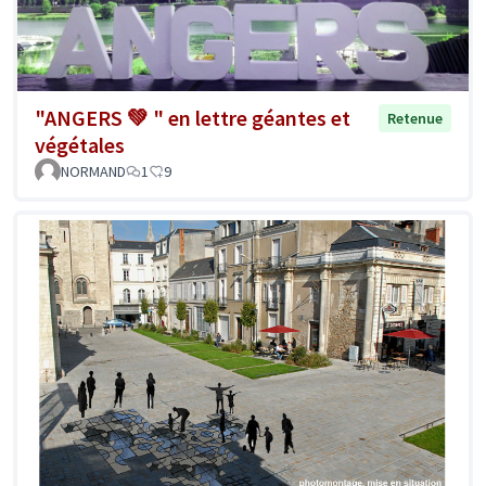
"ANGERS 💚 " en lettre géantes et
Retenue
végétales
NORMAND
1
9