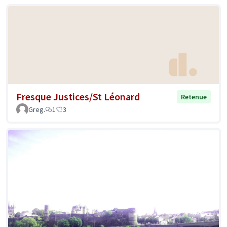
Fresque Justices/St Léonard
Retenue
Greg.
1
3