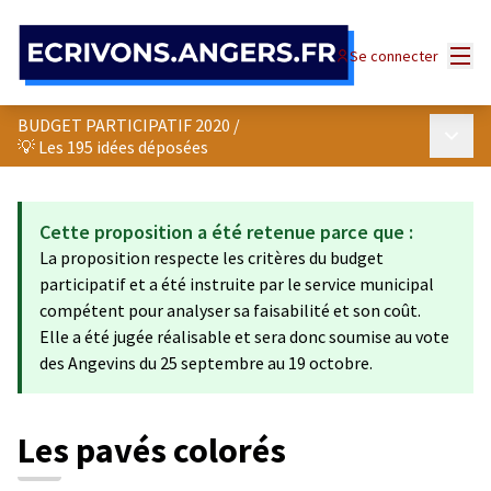
Panneau de gestion des cookies
Menu
Se connecter
BUDGET PARTICIPATIF 2020
/
Menu p
💡 Les 195 idées déposées
Cette proposition a été retenue parce que :
La proposition respecte les critères du budget
participatif et a été instruite par le service municipal
compétent pour analyser sa faisabilité et son coût.
Elle a été jugée réalisable et sera donc soumise au vote
des Angevins du 25 septembre au 19 octobre.
Les pavés colorés