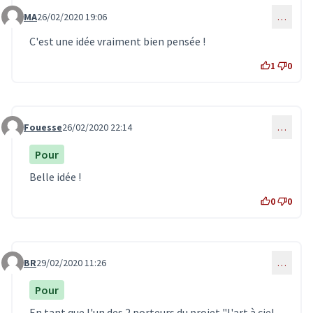
MA
26/02/2020 19:06
…
Commentaire 1783
C'est une idée vraiment bien pensée !
1
0
Fouesse
26/02/2020 22:14
…
Commentaire 1784
Pour
Belle idée !
0
0
BR
29/02/2020 11:26
…
Commentaire 1795
Pour
En tant que l'un des 2 porteurs du projet "l'art à ciel