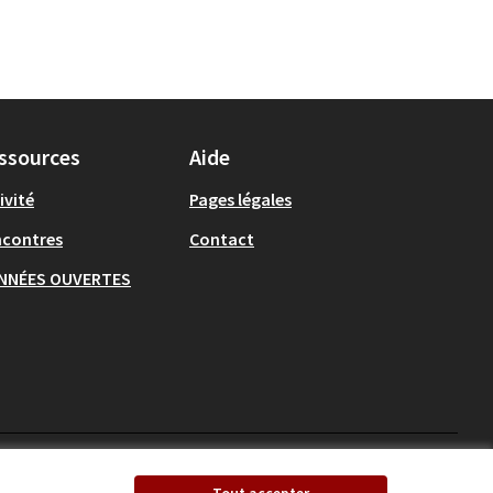
ssources
Aide
ivité
Pages légales
ncontres
Contact
NNÉES OUVERTES
Ecrivons Angers sur X
Ecrivons Angers sur