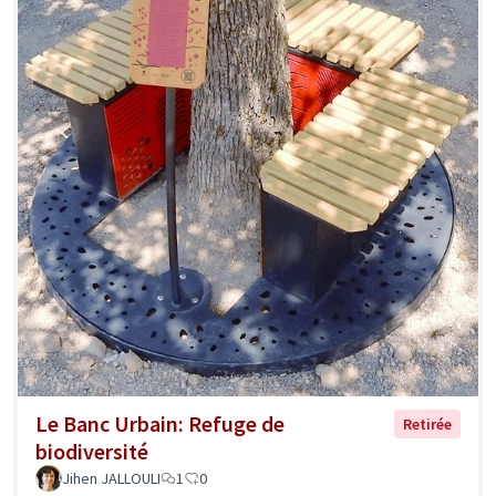
Le Banc Urbain: Refuge de
Retirée
biodiversité
Jihen JALLOULI
1
0