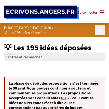
Panneau de gestion des cookies
Menu
Se connecter
BUDGET PARTICIPATIF 2020
/
Menu p
💡 Les 195 idées déposées
💡 Les 195 idées déposées
Filtrer et rechercher
La phase de dépôt des propositions s'est terminée
le 30 avril. Vous pouvez continuer à soutenir et
commenter les propositions. Les propositions
acceptées sont consultables
ICI
. Pour voir les
(S'ouvre dans un nouvel o
idées non-retenues c'est à dire qui ne
correspondent pas aux critères du budget