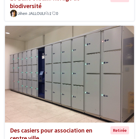
biodiversité
Jihen JALLOULI
1
0
Des casiers pour association en
Retirée
centre ville