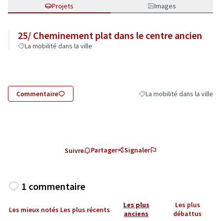
Projets
Images
25/ Cheminement plat dans le centre ancien
La mobilité dans la ville
Commentaire
La mobilité dans la ville
Filtrer les résultats de la ca
Partager
Signaler
Suivre
1 commentaire
Les plus
Les plus
Les mieux notés
Les plus récents
anciens
débattus