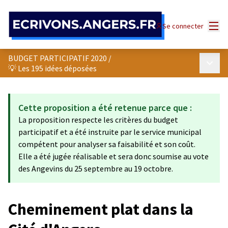
Panneau de gestion des cookies
Menu
Se connecter
BUDGET PARTICIPATIF 2020
/
Menu p
💡 Les 195 idées déposées
Cette proposition a été retenue parce que :
La proposition respecte les critères du budget
participatif et a été instruite par le service municipal
compétent pour analyser sa faisabilité et son coût.
Elle a été jugée réalisable et sera donc soumise au vote
des Angevins du 25 septembre au 19 octobre.
Cheminement plat dans la