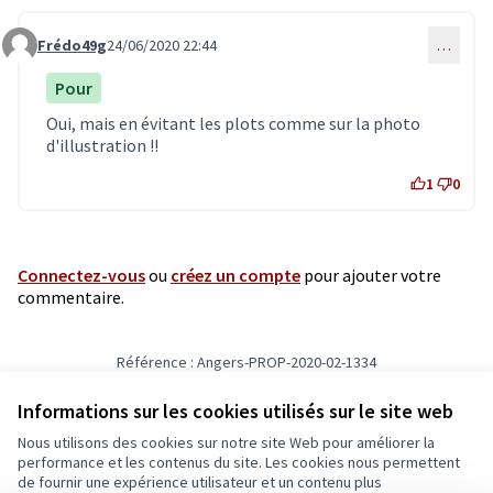
Frédo49g
24/06/2020 22:44
…
Commentaire 1998
Pour
Oui, mais en évitant les plots comme sur la photo
d'illustration !!
1
0
Connectez-vous
ou
créez un compte
pour ajouter votre
commentaire.
Référence : Angers-PROP-2020-02-1334
Vérifiez l'empreinte numérique
Informations sur les cookies utilisés sur le site web
Nous utilisons des cookies sur notre site Web pour améliorer la
Conditions d'utilisation
performance et les contenus du site. Les cookies nous permettent
Paramètres des cookies
de fournir une expérience utilisateur et un contenu plus
Ecrivons Angers sur X
Ecrivons Angers sur Facebook