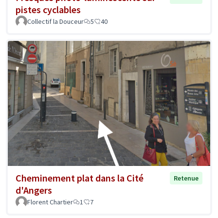
pistes cyclables
Collectif la Douceur
5
40
Cheminement plat dans la Cité
Retenue
d'Angers
Florent Chartier
1
7