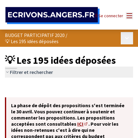
Panneau de gestion des cookies
Menu
Se connecter
BUDGET PARTICIPATIF 2020
/
Menu p
💡 Les 195 idées déposées
💡 Les 195 idées déposées
Filtrer et rechercher
La phase de dépôt des propositions s'est terminée
le 30 avril. Vous pouvez continuer à soutenir et
commenter les propositions. Les propositions
acceptées sont consultables
ICI
. Pour voir les
(S'ouvre dans un nouvel o
idées non-retenues c'est à dire qui ne
correspondent pas aux critères du budget