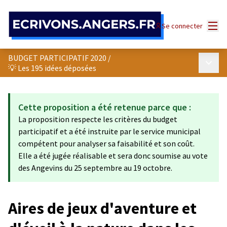
Panneau de gestion des cookies
Menu
Se connecter
BUDGET PARTICIPATIF 2020
/
Menu p
💡 Les 195 idées déposées
Cette proposition a été retenue parce que :
La proposition respecte les critères du budget
participatif et a été instruite par le service municipal
compétent pour analyser sa faisabilité et son coût.
Elle a été jugée réalisable et sera donc soumise au vote
des Angevins du 25 septembre au 19 octobre.
Aires de jeux d'aventure et