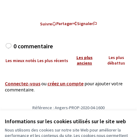
Partager
Signaler
Suivre
0 commentaire
Les plus
Les plus
Les mieux notés
Les plus récents
anciens
débattus
Connectez-vous
ou
créez un compte
pour ajouter votre
commentaire.
Référence : Angers-PROP-2020-04-1600
Vérifiez l'empreinte numérique
Informations sur les cookies utilisés sur le site web
Nous utilisons des cookies sur notre site Web pour améliorer la
Conditions d'utilisation
performance et les contenus du site. Les cookies nous permettent
Paramètres des cookies