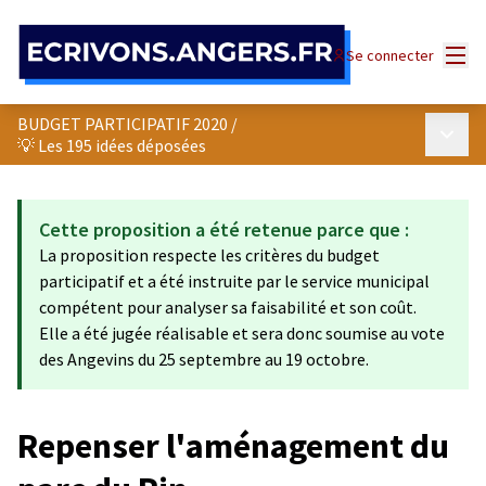
Panneau de gestion des cookies
Menu
Se connecter
BUDGET PARTICIPATIF 2020
/
Menu p
💡 Les 195 idées déposées
Cette proposition a été retenue parce que :
La proposition respecte les critères du budget
participatif et a été instruite par le service municipal
compétent pour analyser sa faisabilité et son coût.
Elle a été jugée réalisable et sera donc soumise au vote
des Angevins du 25 septembre au 19 octobre.
Repenser l'aménagement du