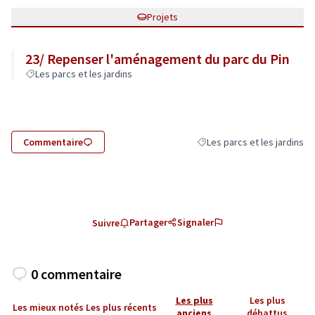
Projets
23/ Repenser l'aménagement du parc du Pin
Les parcs et les jardins
Commentaire
Les parcs et les jardins
Filtrer les résultats de la ca
Partager
Signaler
Suivre
0 commentaire
Les plus
Les plus
Les mieux notés
Les plus récents
anciens
débattus