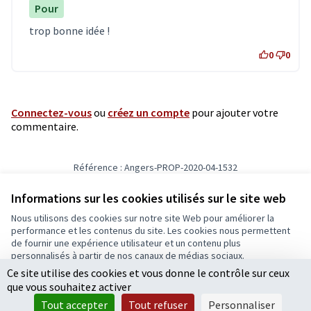
Pour
trop bonne idée !
0
0
Connectez-vous
ou
créez un compte
pour ajouter votre
commentaire.
Référence : Angers-PROP-2020-04-1532
Vérifiez l'empreinte numérique
Informations sur les cookies utilisés sur le site web
Nous utilisons des cookies sur notre site Web pour améliorer la
Conditions d'utilisation
performance et les contenus du site. Les cookies nous permettent
Paramètres des cookies
de fournir une expérience utilisateur et un contenu plus
Ecrivons Angers sur X
Ecrivons Angers sur Facebook
personnalisés à partir de nos canaux de médias sociaux.
(Lien externe)
(Lien externe)
Ce site utilise des cookies et vous donne le contrôle sur ceux
Tout accepter
que vous souhaitez activer
Accepter seulement les cookies essentiels
Tout accepter
Tout refuser
Personnaliser
Licence Cre
(Lien extern