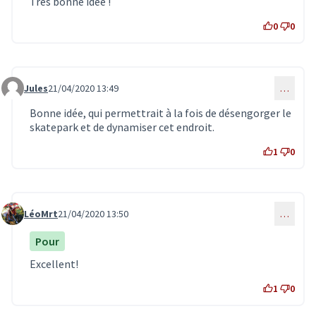
Très bonne idée !
0
0
Jules
21/04/2020 13:49
…
Commentaire 1919
Bonne idée, qui permettrait à la fois de désengorger le
skatepark et de dynamiser cet endroit.
1
0
LéoMrt
21/04/2020 13:50
…
Commentaire 1920
Pour
Excellent!
1
0