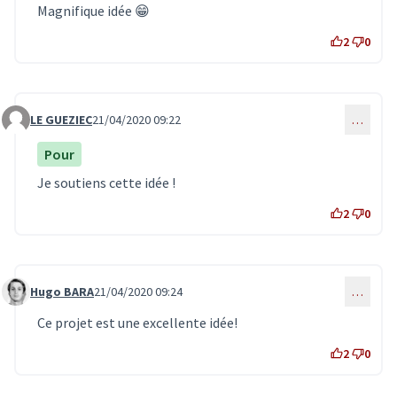
Magnifique idée 😁
2
0
LE GUEZIEC
21/04/2020 09:22
…
Commentaire 1911
Pour
Je soutiens cette idée !
2
0
Hugo BARA
21/04/2020 09:24
…
Commentaire 1912
Ce projet est une excellente idée!
2
0