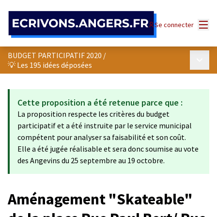
Panneau de gestion des cookies
Menu
Se connecter
BUDGET PARTICIPATIF 2020
/
Menu p
💡 Les 195 idées déposées
Cette proposition a été retenue parce que :
La proposition respecte les critères du budget
participatif et a été instruite par le service municipal
compétent pour analyser sa faisabilité et son coût.
Elle a été jugée réalisable et sera donc soumise au vote
des Angevins du 25 septembre au 19 octobre.
Aménagement "Skateable"