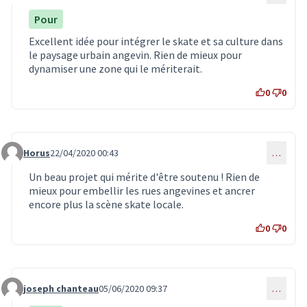
Pour
Excellent idée pour intégrer le skate et sa culture dans
le paysage urbain angevin. Rien de mieux pour
dynamiser une zone qui le mériterait.
0
0
Horus
22/04/2020 00:43
…
Commentaire 1928
Un beau projet qui mérite d'être soutenu ! Rien de
mieux pour embellir les rues angevines et ancrer
encore plus la scène skate locale.
0
0
joseph chanteau
05/06/2020 09:37
…
Commentaire 1972