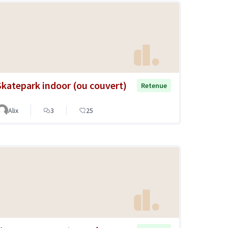
Skatepark indoor (ou couvert)
Retenue
Alix
3
25