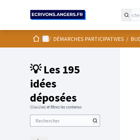
Panneau de gestion des cookies
Accueil
Menu principal
/
DÉMARCHES PARTICIPATIVES
/
BUD
💡 Les 195
idées
déposées
Cherchez et filtrez les contenus