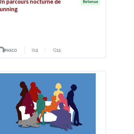
Un parcours nocturne de
Retenue
running
PASCO
2
11