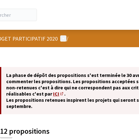
Menu utilisateur
GET PARTICIPATIF 2020
/
La phase de dépôt des propositions s'est terminée le 30 avr
commenter les propositions. Les propositions acceptées 
non-retenues c'est à dire qui ne correspondent pas aux crit
réalisables c'est par
ICI
.
(S'ouvre dans un nouvel onglet)
Les propositions retenues inspirent les projets qui seront 
septembre.
12 propositions