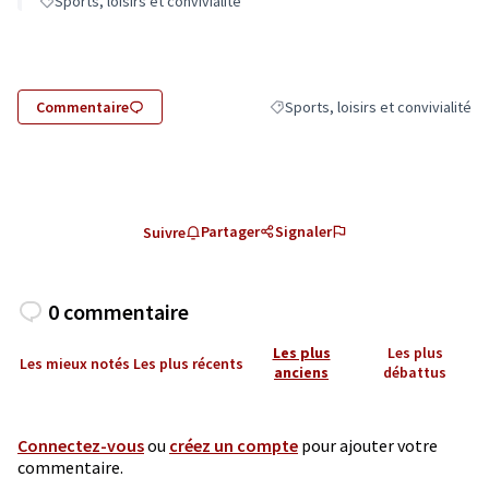
Sports, loisirs et convivialité
Commentaire
Sports, loisirs et convivialité
Filtrer les résultats de la catégori
Partager
Signaler
Suivre
0 commentaire
Les plus
Les plus
Les mieux notés
Les plus récents
anciens
débattus
Connectez-vous
ou
créez un compte
pour ajouter votre
commentaire.