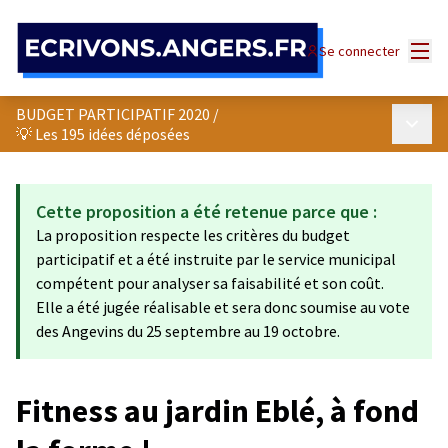
Panneau de gestion des cookies
Menu
Se connecter
BUDGET PARTICIPATIF 2020
/
Menu p
💡 Les 195 idées déposées
Cette proposition a été retenue parce que :
La proposition respecte les critères du budget
participatif et a été instruite par le service municipal
compétent pour analyser sa faisabilité et son coût.
Elle a été jugée réalisable et sera donc soumise au vote
des Angevins du 25 septembre au 19 octobre.
Fitness au jardin Eblé, à fond