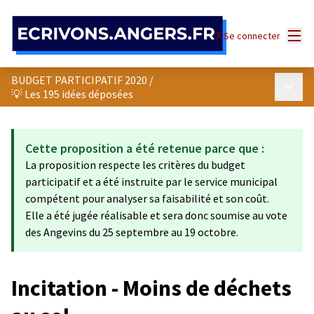
Panneau de gestion des cookies
Menu
Se connecter
BUDGET PARTICIPATIF 2020
/
Menu p
💡 Les 195 idées déposées
Cette proposition a été retenue parce que :
La proposition respecte les critères du budget
participatif et a été instruite par le service municipal
compétent pour analyser sa faisabilité et son coût.
Elle a été jugée réalisable et sera donc soumise au vote
des Angevins du 25 septembre au 19 octobre.
Incitation - Moins de déchets