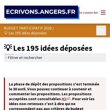
Panneau de gestion des cookies
Menu
Se connecter
BUDGET PARTICIPATIF 2020
/
Menu p
💡 Les 195 idées déposées
💡 Les 195 idées déposées
Filtrer et rechercher
La phase de dépôt des propositions s'est terminée
le 30 avril. Vous pouvez continuer à soutenir et
commenter les propositions. Les propositions
acceptées sont consultables
ICI
. Pour voir les
(S'ouvre dans un nouvel o
idées non-retenues c'est à dire qui ne
correspondent pas aux critères du budget