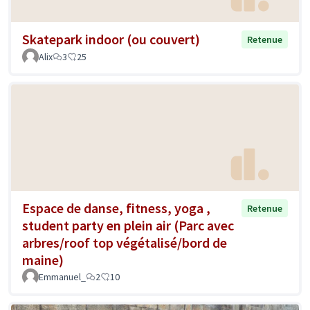
Skatepark indoor (ou couvert)
Retenue
Alix
3
25
Espace de danse, fitness, yoga ,
Retenue
student party en plein air (Parc avec
arbres/roof top végétalisé/bord de
maine)
Emmanuel_
2
10