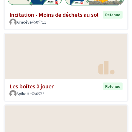
Incitation - Moins de déchets au sol
Retenue
Aimcévé
0
11
Les boîtes à jouer
Retenue
Spikette
0
2