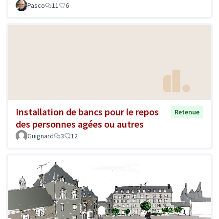
Pasco
11
6
Installation de bancs pour le repos
Retenue
des personnes agées ou autres
Guignard
3
12