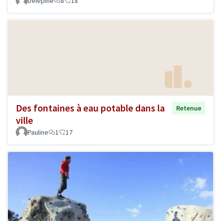
Delépine
8
18
Des fontaines à eau potable dans la
Retenue
ville
Pauline
1
17