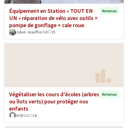
Équipement en Station « TOUT EN
Retenue
UN » réparation de vélo avec outils +
pompe de gonflage + cale roue.
Julien Jeauffre
6
35
Végétaliser les cours d'écoles (arbres
Retenue
ou îlots verts) pour protéger nos
enfants
ACB
1
18