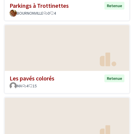
Parkings à Trottinettes
Retenue
BOURNONVILLE
0
4
Les pavés colorés
Retenue
MA
4
15