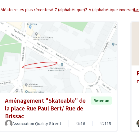
Aléatoire
Les plus récentes
A-Z (alphabétique)
Z-A (alphabétique inverse)
Le
Aménagement "Skateable" de
Retenue
la place Rue Paul Bert/ Rue de
Brissac
Association Quality Street
16
115