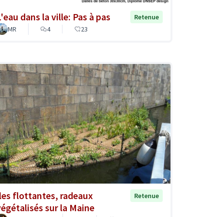
'eau dans la ville: Pas à pas
Retenue
MR
4
23
Iles flottantes, radeaux
Retenue
végétalisés sur la Maine