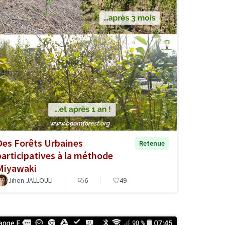
Des Forêts Urbaines
Retenue
participatives à la méthode
Miyawaki
Jihen JALLOULI
6
49