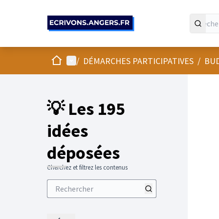
Panneau de gestion des cookies
Accueil
Menu principal
/
DÉMARCHES PARTICIPATIVES
/
BUD
💡 Les 195
idées
déposées
Cherchez et filtrez les contenus