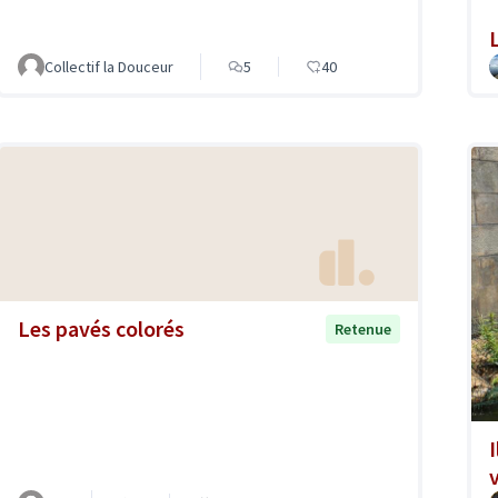
L
Collectif la Douceur
5
40
Les pavés colorés
Retenue