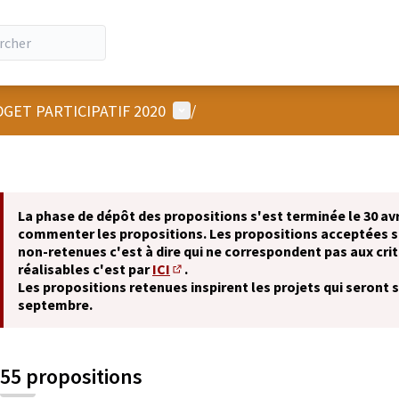
Menu utilisateur
GET PARTICIPATIF 2020
/
La phase de dépôt des propositions s'est terminée le 30 avr
commenter les propositions. Les propositions acceptées 
non-retenues c'est à dire qui ne correspondent pas aux crit
réalisables c'est par
ICI
.
(S'ouvre dans un nouvel onglet)
Les propositions retenues inspirent les projets qui seront 
septembre.
55 propositions