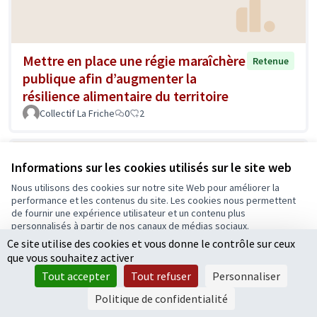
Mettre en place une régie maraîchère
Retenue
publique afin d’augmenter la
résilience alimentaire du territoire
Collectif La Friche
0
2
Informations sur les cookies utilisés sur le site web
Nous utilisons des cookies sur notre site Web pour améliorer la
performance et les contenus du site. Les cookies nous permettent
de fournir une expérience utilisateur et un contenu plus
personnalisés à partir de nos canaux de médias sociaux.
Ce site utilise des cookies et vous donne le contrôle sur ceux
Tout accepter
que vous souhaitez activer
Après le bocage normand ou
Accepter seulement les cookies essentiels
Retenue
Tout accepter
Tout refuser
Personnaliser
limousin, le bocage angevin
Paramètres
Politique de confidentialité
BR
0
3