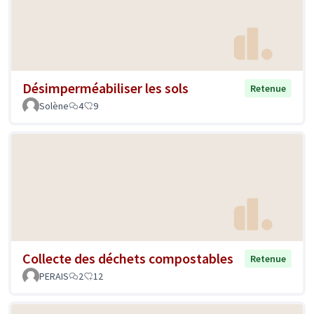
Désimperméabiliser les sols
Retenue
Solène
4
9
Collecte des déchets compostables
Retenue
PERAIS
2
12