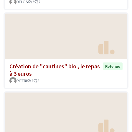
DELOS
2
2
Création de "cantines" bio , le repas
Retenue
à 3 euros
PIETRI
2
3