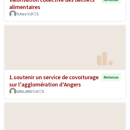
alimentaires
Tches
0
5
1.soutenir un service de covoiturage
Retenue
sur l'agglomération d'Angers
GRELARD
0
5