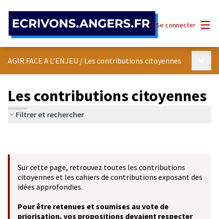
Panneau de gestion des cookies
Menu
Se connecter
Menu p
AGIR FACE A L’ENJEU
/
Les contributions citoyennes
Les contributions citoyennes
Filtrer et rechercher
Sur cette page, retrouvez toutes les contributions
citoyennes et les cahiers de contributions exposant des
idées approfondies.
Pour être retenues et soumises au vote de
priorisation, vos propositions devaient respecter