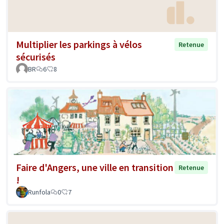
Multiplier les parkings à vélos
Retenue
sécurisés
BR
6
8
Faire d'Angers, une ville en transition
Retenue
!
Runfola
0
7