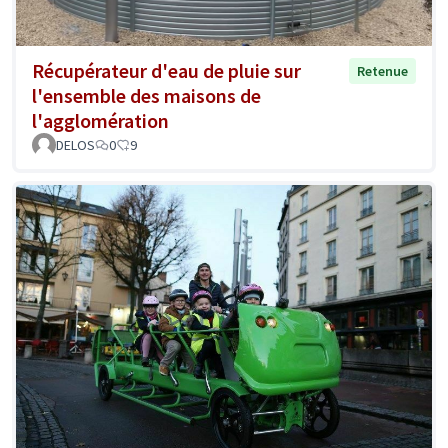
Récupérateur d'eau de pluie sur
Retenue
l'ensemble des maisons de
l'agglomération
DELOS
0
9