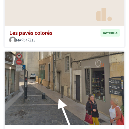
Les pavés colorés
Retenue
MA
4
15