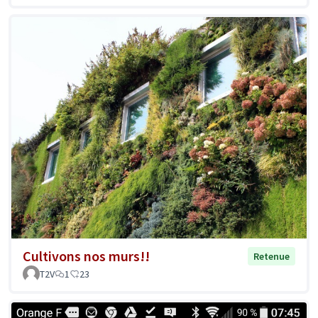
Cultivons nos murs!!
Retenue
T2V
1
23