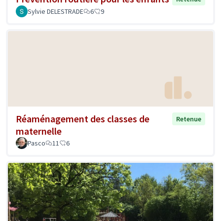
Sylvie DELESTRADE
6
9
Réaménagement des classes de
Retenue
maternelle
Pasco
11
6