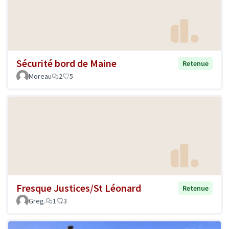
Sécurité bord de Maine
Retenue
Moreau
2
5
Fresque Justices/St Léonard
Retenue
Greg.
1
3