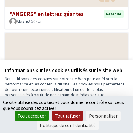
"ANGERS" en lettres géantes
Retenue
Alex_is
0
5
Informations sur les cookies utilisés sur le site web
Nous utilisons des cookies sur notre site Web pour améliorer la
performance et les contenus du site. Les cookies nous permettent
Faire pousser un Arbre à basket à
Retenue
de fournir une expérience utilisateur et un contenu plus
Angers
personnalisés à partir de nos canaux de médias sociaux.
Grosbois
2
11
Ce site utilise des cookies et vous donne le contrôle sur ceux
Tout accepter
que vous souhaitez activer
Accepter seulement les cookies essentiels
Tout accepter
Tout refuser
Personnaliser
Paramètres
Politique de confidentialité