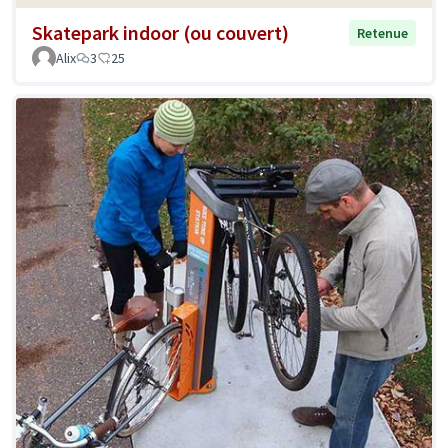
Skatepark indoor (ou couvert)
Retenue
Alix
3
25