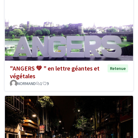
"ANGERS 💚 " en lettre géantes et
Retenue
végétales
NORMAND
1
9