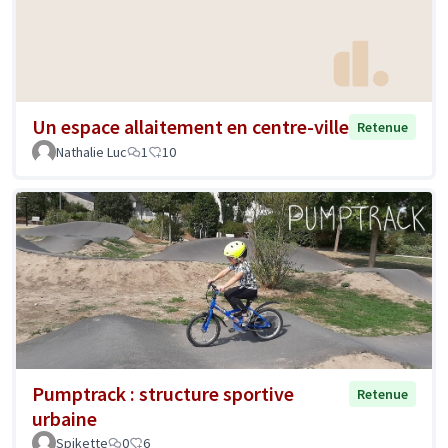
Un espace allaitement en centre-ville
Retenue
Nathalie Luc
1
10
Pumptrack : structure sportive
Retenue
urbaine
Spikette
0
6