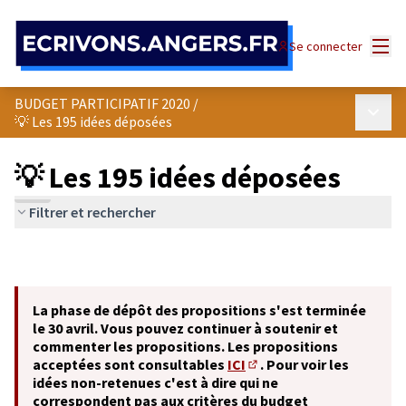
Panneau de gestion des cookies
Menu
Se connecter
BUDGET PARTICIPATIF 2020
/
Menu p
💡 Les 195 idées déposées
💡 Les 195 idées déposées
Filtrer et rechercher
La phase de dépôt des propositions s'est terminée
le 30 avril. Vous pouvez continuer à soutenir et
commenter les propositions. Les propositions
acceptées sont consultables
ICI
. Pour voir les
(S'ouvre dans un nouvel o
idées non-retenues c'est à dire qui ne
correspondent pas aux critères du budget