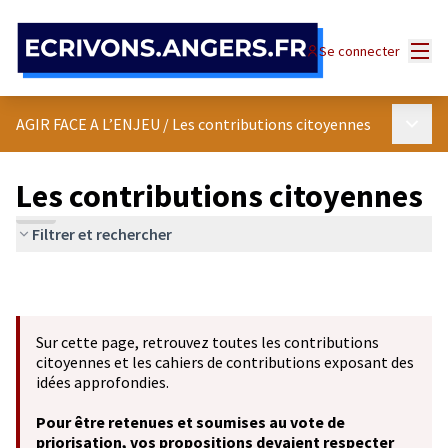
Panneau de gestion des cookies
Menu
Se connecter
Menu p
AGIR FACE A L’ENJEU
/
Les contributions citoyennes
Les contributions citoyennes
Filtrer et rechercher
Sur cette page, retrouvez toutes les contributions
citoyennes et les cahiers de contributions exposant des
idées approfondies.
Pour être retenues et soumises au vote de
priorisation, vos propositions devaient respecter