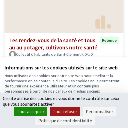
Les rendez-vous de la santé et tous
Retenue
au au potager, cultivons notre santé
Collectif d'habitants de Saint-Clément
0
0
Informations sur les cookies utilisés sur le site web
Nous utilisons des cookies sur notre site Web pour améliorer la
performance et les contenus du site. Les cookies nous permettent
de fournir une expérience utilisateur et un contenu plus
personnalisés à partir de nos canaux de médias sociaux.
Ce site utilise des cookies et vous donne le contrôle sur ceux
Tout accepter
que vous souhaitez activer
Accepter seulement les cookies essentiels
Tout accepter
Tout refuser
Personnaliser
Valoriser et développer les modes de
Retenue
Paramètres
Politique de confidentialité
déplacements alternatifs à la voiture