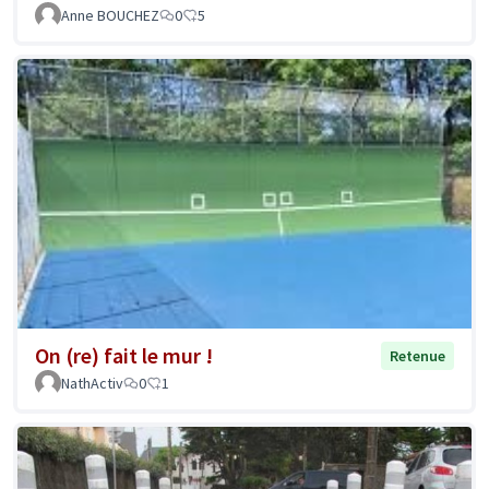
Anne BOUCHEZ
0
5
On (re) fait le mur !
Retenue
NathActiv
0
1