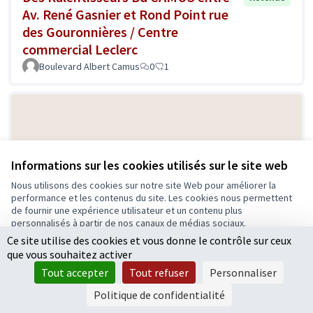
Av. René Gasnier et Rond Point rue
des Gouronnières / Centre
commercial Leclerc
Boulevard Albert Camus
0
1
Informations sur les cookies utilisés sur le site web
Nous utilisons des cookies sur notre site Web pour améliorer la
performance et les contenus du site. Les cookies nous permettent
de fournir une expérience utilisateur et un contenu plus
Des bancs aux stations de taxi
Retenue
personnalisés à partir de nos canaux de médias sociaux.
Lemoine Sophie
0
2
Ce site utilise des cookies et vous donne le contrôle sur ceux
Tout accepter
que vous souhaitez activer
Accepter seulement les cookies essentiels
Tout accepter
Tout refuser
Personnaliser
Paramètres
Politique de confidentialité