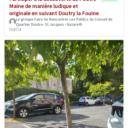
Maine de manière ludique et
originale en suivant Doutry la Fouine
Le groupe Faire Se Rencontrer Les Publics du Conseil de
Quartier Doutre- St Jacques - Nazareth
2
3