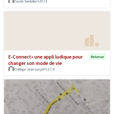
Cecile Simbille
0
3
E-Connect» une appli ludique pour
Retenue
changer son mode de vie
Collège Jean Lurçat
2
5