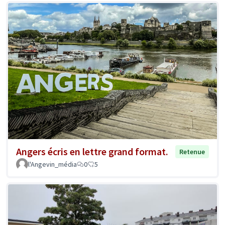
Angers écris en lettre grand format.
Retenue
l'Angevin_média
0
5