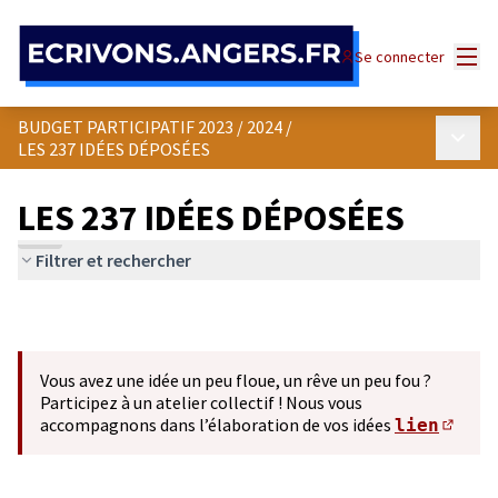
Panneau de gestion des cookies
Menu
Se connecter
BUDGET PARTICIPATIF 2023 / 2024
/
Menu p
LES 237 IDÉES DÉPOSÉES
LES 237 IDÉES DÉPOSÉES
Filtrer et rechercher
Vous avez une idée un peu floue, un rêve un peu fou ?
Participez à un atelier collectif ! Nous vous
accompagnons dans l’élaboration de vos idées
lien
(S'ou