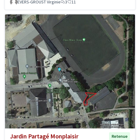
EVERS-GROUST Virginie
3
11
Jardin Partagé Monplaisir
Retenue