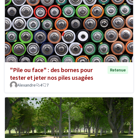
"Pile ou face" : des bornes pour
Retenue
tester et jeter nos piles usagées
Alexandre
4
7