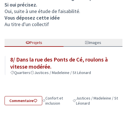
Si oui précisez.
Oui, suite à une étude de faisabilité.
Vous déposez cette idée
Au titre d'un collectif
Projets
Images
8/ Dans la rue des Ponts de Cé, roulons à
vitesse modérée.
Quartiers
Justices / Madeleine / St Léonard
Confort et
Justices / Madeleine / St
Commentaire
Filtrer les résultats de la catégorie : Confort et in
Filtrer les résultats pour le sec
inclusion
Léonard