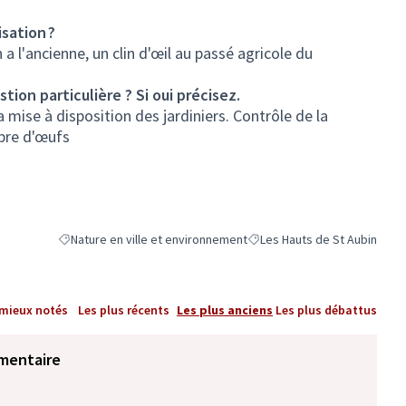
sation ?
 a l'ancienne, un clin d'œil au passé agricole du
tion particulière ? Si oui précisez.
a mise à disposition des jardiniers. Contrôle de la
bre d'œufs
Nature en ville et environnement
Les Hauts de St Aubin
Filtrer les résultats de la catégorie : Nature en ville et environn
Filtrer les résultats pour le 
 mieux notés
Les plus récents
Les plus anciens
Les plus débattus
mentaire