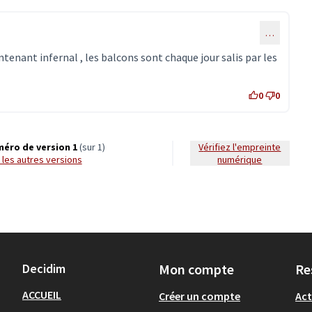
…
tenant infernal , les balcons sont chaque jour salis par les
0
0
éro de version 1
(sur 1)
Vérifiez l'empreinte
ir les autres versions
numérique
Decidim
Mon compte
Re
ACCUEIL
Créer un compte
Act