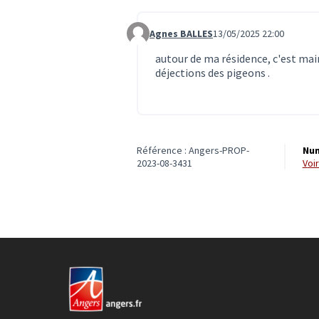
Agnes BALLES
13/05/2025 22:00
Commentaire 7461
autour de ma résidence, c'est main
déjections des pigeons .
Référence : Angers-PROP-
Num
2023-08-3431
vo