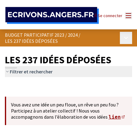
Panneau de gestion des cookies
Menu
Se connecter
BUDGET PARTICIPATIF 2023 / 2024
/
Menu p
LES 237 IDÉES DÉPOSÉES
LES 237 IDÉES DÉPOSÉES
Filtrer et rechercher
Vous avez une idée un peu floue, un rêve un peu fou ?
Participez à un atelier collectif ! Nous vous
accompagnons dans l’élaboration de vos idées
lien
(S'ou