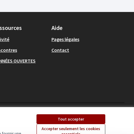
ssources
Aide
ivité
Pages légales
ncontres
Contact
NNÉES OUVERTES
Ecrivons Angers sur X
Ecrivons Angers sur
Tout accepter
(Lien externe)
(Lien externe)
Accepter seulement les cookies
 fournir une