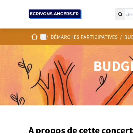
Panneau de gestion des cookies
Accueil
Menu principal
/
DÉMARCHES PARTICIPATIVES
/
BUD
BUDGE
A propos de cette concer