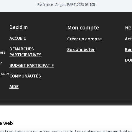
Référence : Angers-PART-2023-03-105
Decidim
Mon compte
Re
ACCUEIL
Créer un compte
Act
DÉMARCHES
Se connecter
Re
ers.
PARTICIPATIVES
DO
de
BUDGET PARTICIPATIF
s pour
COMMUNAUTÉS
AIDE
te web
rer la performance et les contenus du site. Les cookies nous permettent de