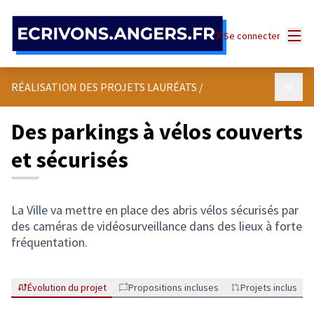
Panneau de gestion des cookies
Menu
Se connecter
Menu p
RÉALISATION DES PROJETS LAURÉATS
/
Des parkings à vélos couverts
et sécurisés
La Ville va mettre en place des abris vélos sécurisés par
des caméras de vidéosurveillance dans des lieux à forte
fréquentation.
Évolution du projet
Propositions incluses
Projets inclus