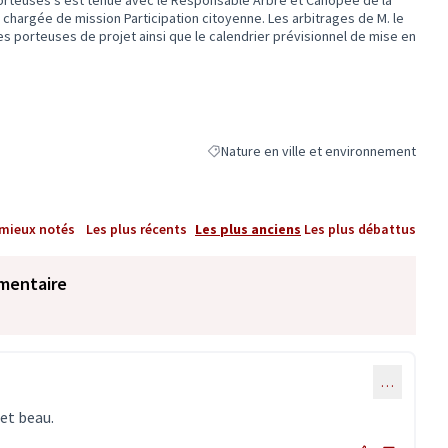
orteuses s'est tenue avec le Responsable Arbre et Canopée de la
a chargée de mission Participation citoyenne. Les arbitrages de M. le
es porteuses de projet ainsi que le calendrier prévisionnel de mise en
Nature en ville et environnement
Filtrer les résultats de la catégorie : Na
 mieux notés
Les plus récents
Les plus anciens
Les plus débattus
mentaire
…
 et beau.