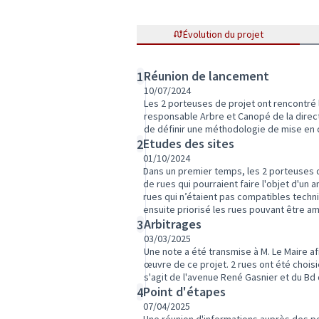
Évolution du projet
Réunion de lancement
1
10/07/2024
Les 2 porteuses de projet ont rencontré l'
responsable Arbre et Canopé de la directi
de définir une méthodologie de mise en 
Etudes des sites
2
01/10/2024
Dans un premier temps, les 2 porteuses d
de rues qui pourraient faire l'objet d'un
rues qui n’étaient pas compatibles techni
ensuite priorisé les rues pouvant être 
Arbitrages
3
03/03/2025
Une note a été transmise à M. Le Maire afi
œuvre de ce projet. 2 rues ont été choisi
s'agit de l'avenue René Gasnier et du Bd 
Point d'étapes
4
07/04/2025