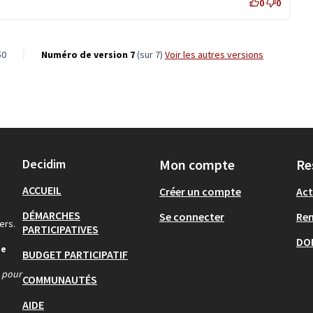
0
0
50
Numéro de version 7
(sur 7)
voir les autres versions
Decidim
Mon compte
Re
ACCUEIL
Créer un compte
Act
DÉMARCHES
Se connecter
Re
ers.
PARTICIPATIVES
DO
de
BUDGET PARTICIPATIF
s pour
COMMUNAUTÉS
AIDE