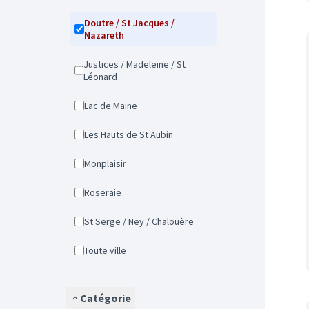
Doutre / St Jacques /
Nazareth
Justices / Madeleine / St
Léonard
Lac de Maine
Les Hauts de St Aubin
Monplaisir
Roseraie
St Serge / Ney / Chalouère
Toute ville
Catégorie