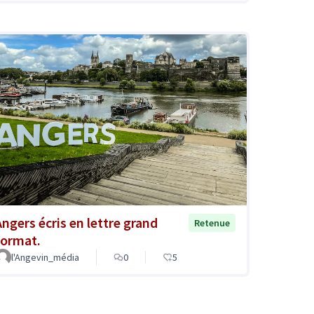
Angers écris en lettre grand
Retenue
format.
l'Angevin_média
0
5