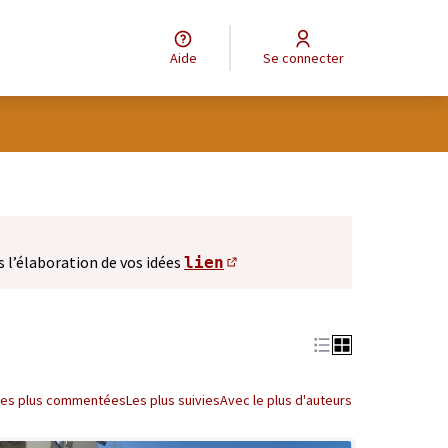
Aide
Se connecter
s l’élaboration de vos idées
lien
(S'ouvre dans un nouve
Les plus commentées
Les plus suivies
Avec le plus d'auteurs