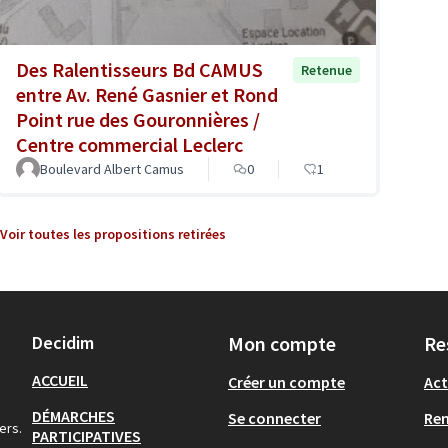
Des Ralentisseurs Bd CAMUS
Retenue
entre Av. René Gasnier et Rond
Point rue des Gouronnières /
Centre commercial Leclerc
Boulevard Albert Camus
0
1
Voir toutes les propositions retirées
Decidim
Mon compte
Re
ACCUEIL
Créer un compte
Act
DÉMARCHES
Se connecter
Re
ers.
PARTICIPATIVES