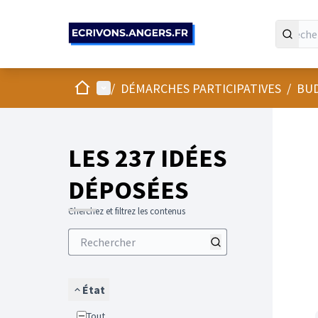
Panneau de gestion des cookies
Accueil
Menu principal
/
DÉMARCHES PARTICIPATIVES
/
BUD
LES 237 IDÉES
DÉPOSÉES
Cherchez et filtrez les contenus
État
Tout