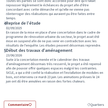
Toutes les parties se sont donc accordée pour dire qu'il fallait
repousser légèrement le échéances du projet afin d'être
concordant avec cette démarche et qu'elle ne vienne pas
réinterroger des réalisations qui auraient pu être faites entre
temps.
Reprise de l'étude
4
02/09/2025
En raison de la mise en place d'une concertation dans le cadre de
programme de rénovation urbaine du secteur, le projet avait été
mise en suspend afin de ne pas venir en contradiction avec les
résultats de l'enquête. Les études peuvent désormais reprendre.
Début des travaux d'aménagement
5
23/06/2026
Suite à la concertation menée et le calendrier des travaux
d'aménagement désormais très resserré, le projet a été repensé
afin de pouvoir offrir quelques espaces malgré les contraintes.
SICLE, a qui a été confié la réalisation et l'installation de modules en
bois, est intervenu ce mardi 23 juin. Les animations prévues le 24
juin ont dû être annulées en raison des fortes chaleurs.
Commentaire
Quartiers
Filtrer les rés