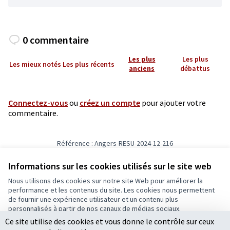
0 commentaire
Les plus
Les plus
Les mieux notés
Les plus récents
anciens
débattus
Connectez-vous
ou
créez un compte
pour ajouter votre
commentaire.
Référence : Angers-RESU-2024-12-216
Numéro de version 5
(sur 5)
voir les autres versions
Informations sur les cookies utilisés sur le site web
Nous utilisons des cookies sur notre site Web pour améliorer la
Conditions d'utilisation
performance et les contenus du site. Les cookies nous permettent
Paramètres des cookies
de fournir une expérience utilisateur et un contenu plus
Ecrivons Angers sur X
Ecrivons Angers sur Facebook
personnalisés à partir de nos canaux de médias sociaux.
(Lien externe)
(Lien externe)
Ce site utilise des cookies et vous donne le contrôle sur ceux
Tout accepter