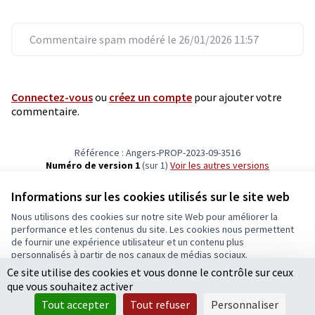
Commentaire spam modéré le 26/01/2026 11:57
Connectez-vous
ou
créez un compte
pour ajouter votre
commentaire.
Référence : Angers-PROP-2023-09-3516
Numéro de version 1
(sur 1)
voir les autres versions
Vérifiez l'empreinte numérique
Informations sur les cookies utilisés sur le site web
Nous utilisons des cookies sur notre site Web pour améliorer la
Conditions d'utilisation
performance et les contenus du site. Les cookies nous permettent
Paramètres des cookies
de fournir une expérience utilisateur et un contenu plus
Ecrivons Angers sur X
Ecrivons Angers sur Facebook
personnalisés à partir de nos canaux de médias sociaux.
(Lien externe)
(Lien externe)
Ce site utilise des cookies et vous donne le contrôle sur ceux
Tout accepter
que vous souhaitez activer
Accepter seulement les cookies essentiels
Tout accepter
Tout refuser
Personnaliser
Licence Cre
(Lien extern