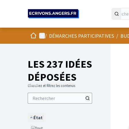
Panneau de gestion des cookies
Accueil
Menu principal
/
DÉMARCHES PARTICIPATIVES
/
BUD
LES 237 IDÉES
DÉPOSÉES
Cherchez et filtrez les contenus
État
Tout