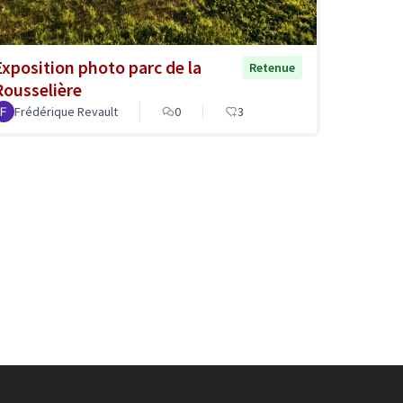
Exposition photo parc de la
Retenue
Rousselière
Frédérique Revault
0
3