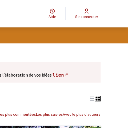
Aide
Se connecter
s l’élaboration de vos idées
lien
(S'ouvre dans un nouve
Les plus commentées
Les plus suivies
Avec le plus d'auteurs