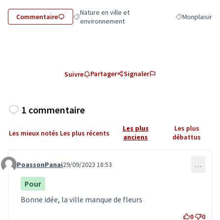
Nature en ville et
Commentaire
Monplaisir
Filtrer les résultats de la catégorie : Nature en vi
Filtrer les résu
environnement
Partager
Signaler
Suivre
1 commentaire
Les plus
Les plus
Les mieux notés
Les plus récents
anciens
débattus
PoassonPanai
29/09/2023 18:53
…
Commentaire 6730
Pour
Bonne idée, la ville manque de fleurs
0
0